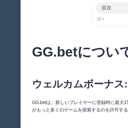
目次
GG.betにつ
ウェルカムボーナス:
GG.betは、新しいプレイヤーに登録時に最大1
がもっと多くのゲームを探索するのを許可する