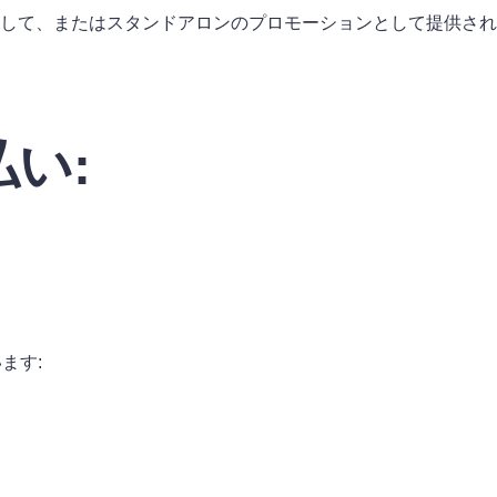
して、またはスタンドアロンのプロモーションとして提供され
払い:
ます: