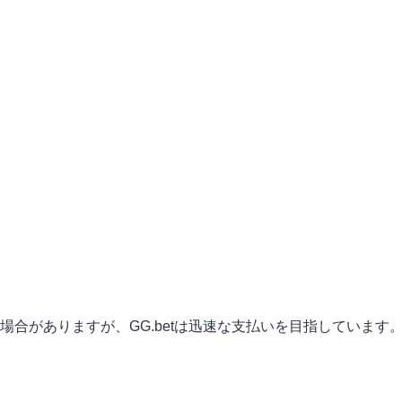
合がありますが、GG.betは迅速な支払いを目指しています