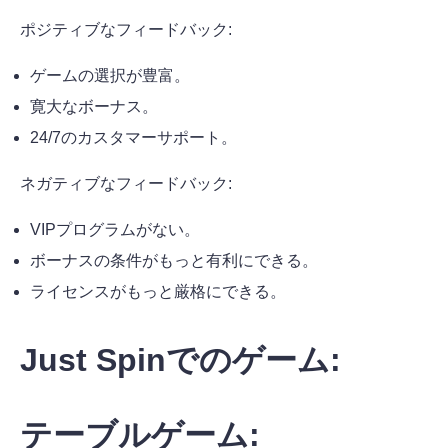
ポジティブなフィードバック:
ゲームの選択が豊富。
寛大なボーナス。
24/7のカスタマーサポート。
ネガティブなフィードバック:
VIPプログラムがない。
ボーナスの条件がもっと有利にできる。
ライセンスがもっと厳格にできる。
Just Spinでのゲーム:
テーブルゲーム: