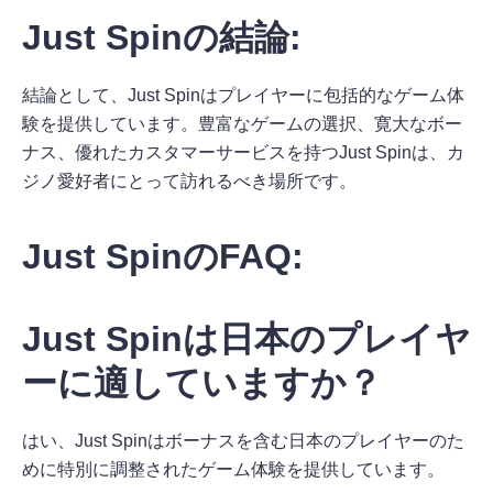
Just Spinの結論:
結論として、Just Spinはプレイヤーに包括的なゲーム体
験を提供しています。豊富なゲームの選択、寛大なボー
ナス、優れたカスタマーサービスを持つJust Spinは、カ
ジノ愛好者にとって訪れるべき場所です。
Just SpinのFAQ:
Just Spinは日本のプレイヤ
ーに適していますか？
はい、Just Spinはボーナスを含む日本のプレイヤーのた
めに特別に調整されたゲーム体験を提供しています。