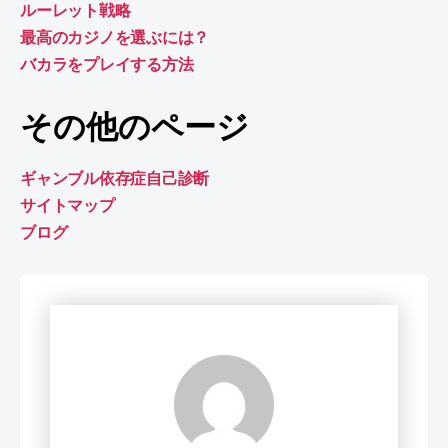
ルーレット戦略
最高のカジノを選ぶには？
バカラをプレイする方法
その他のページ
ギャンブル依存症自己診断
サイトマップ
ブログ