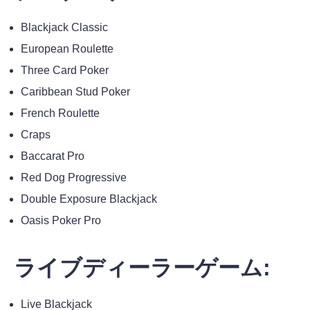
Blackjack Classic
European Roulette
Three Card Poker
Caribbean Stud Poker
French Roulette
Craps
Baccarat Pro
Red Dog Progressive
Double Exposure Blackjack
Oasis Poker Pro
ライブディーラーゲーム:
Live Blackjack