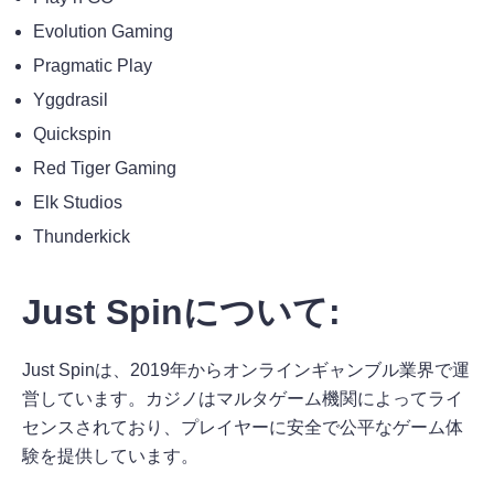
Evolution Gaming
Pragmatic Play
Yggdrasil
Quickspin
Red Tiger Gaming
Elk Studios
Thunderkick
Just Spinについて:
Just Spinは、2019年からオンラインギャンブル業界で運
営しています。カジノはマルタゲーム機関によってライ
センスされており、プレイヤーに安全で公平なゲーム体
験を提供しています。