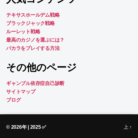
テキサスホールデム戦略
ブラックジャック戦略
ルーレット戦略
最高のカジノを選ぶには？
バカラをプレイする方法
その他のページ
ギャンブル依存症自己診断
サイトマップ
ブログ
© 2026年
| 2025 ✅
上
↑