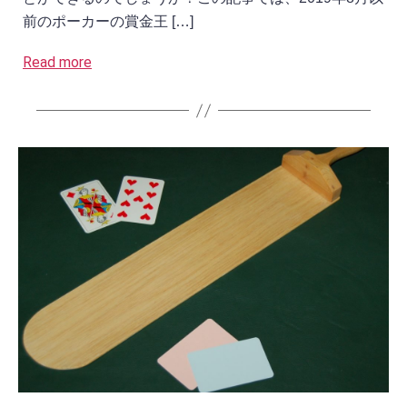
前のポーカーの賞金王 […]
Read more