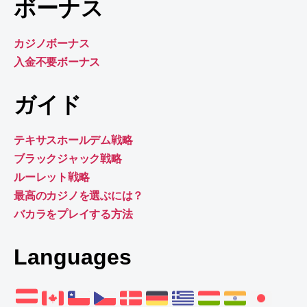
ボーナス
カジノボーナス
入金不要ボーナス
ガイド
テキサスホールデム戦略
ブラックジャック戦略
ルーレット戦略
最高のカジノを選ぶには？
バカラをプレイする方法
Languages