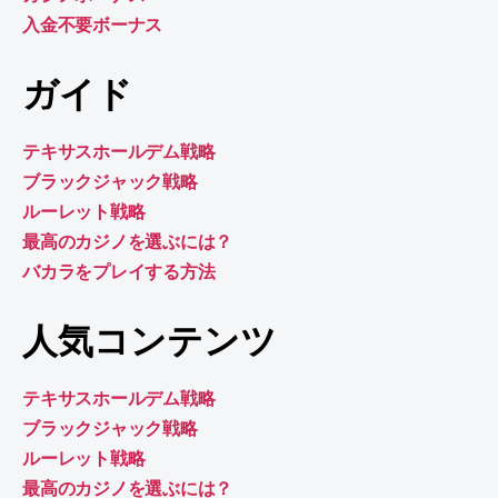
入金不要ボーナス
ガイド
テキサスホールデム戦略
ブラックジャック戦略
ルーレット戦略
最高のカジノを選ぶには？
バカラをプレイする方法
人気コンテンツ
テキサスホールデム戦略
ブラックジャック戦略
ルーレット戦略
最高のカジノを選ぶには？