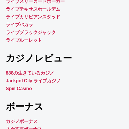
ライブスリーカードポーカー
ライブテキサスホールデム
ライブカリビアンスタッド
ライブバカラ
ライブブラックジャック
ライブルーレット
カジノレビュー
888の生きているカジノ
Jackpot City ライブカジノ
Spin Casino
ボーナス
カジノボーナス