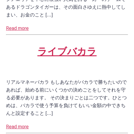
あるドラゴンタイガーは、その面白さゆえに熱中してし
まい、お金のこと […]
Read more
ライブバカラ
リアルマネーバカラ もしあなたがバカラで勝ちたいので
あれば、始める前にいくつかの決めごとをしてそれを守
る必要があります。 その決まりごとは二つです。ひとつ
めは、バカラで使う予算を負けてもいい金額の中できち
んと設定すること […]
Read more