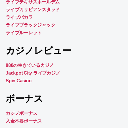
ライブテキサスホールデム
ライブカリビアンスタッド
ライブバカラ
ライブブラックジャック
ライブルーレット
カジノレビュー
888の生きているカジノ
Jackpot City ライブカジノ
Spin Casino
ボーナス
カジノボーナス
入金不要ボーナス