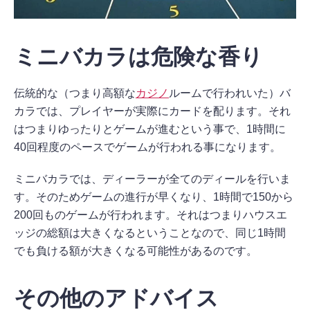
ミニバカラは危険な香り
伝統的な（つまり高額な
カジノ
ルームで行われいた）バ
カラでは、プレイヤーが実際にカードを配ります。それ
はつまりゆったりとゲームが進むという事で、1時間に
40回程度のペースでゲームが行われる事になります。
ミニバカラでは、ディーラーが全てのディールを行いま
す。そのためゲームの進行が早くなり、1時間で150から
200回ものゲームが行われます。それはつまりハウスエ
ッジの総額は大きくなるということなので、同じ1時間
でも負ける額が大きくなる可能性があるのです。
その他のアドバイス