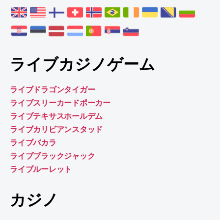
ライブカジノゲーム
ライブドラゴンタイガー
ライブスリーカードポーカー
ライブテキサスホールデム
ライブカリビアンスタッド
ライブバカラ
ライブブラックジャック
ライブルーレット
カジノ