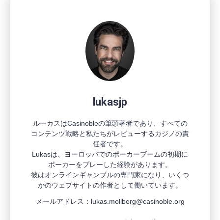
lukasjp
ルーカスはCasinobleの筆頭著者であり、すべての
コンテンツ戦略と私たちがレビューするカジノの責
任者です。
Lukasは、ヨーロッパでのポーカーブームの初期に
ポーカーをプレーした経験があります。
彼はオンラインギャンブルの専門家になり、いくつ
かのウェブサイトの作者として働いています。
メールアドレス：lukas.mollberg@casinoble.org