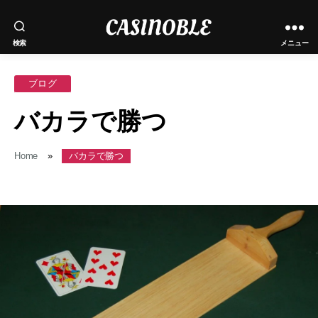
|
検索
メニュー
2025
✅
カ
ブログ
テ
ゴ
バカラで勝つ
リ
ー
Home
»
バカラで勝つ