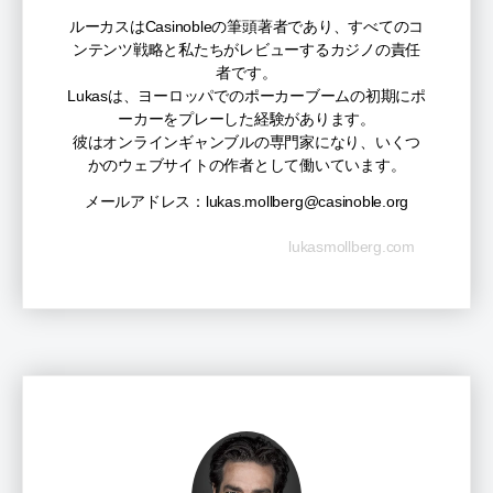
ルーカスはCasinobleの筆頭著者であり、すべてのコ
ンテンツ戦略と私たちがレビューするカジノの責任
者です。
Lukasは、ヨーロッパでのポーカーブームの初期にポ
ーカーをプレーした経験があります。
彼はオンラインギャンブルの専門家になり、いくつ
かのウェブサイトの作者として働いています。
メールアドレス：lukas.mollberg@casinoble.org
lukasmollberg.com