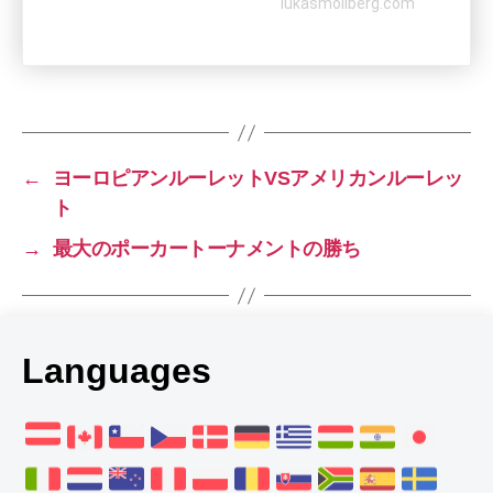
lukasmollberg.com
←
ヨーロピアンルーレットVSアメリカンルーレッ
ト
→
最大のポーカートーナメントの勝ち
Languages