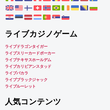
ライブカジノゲーム
ライブドラゴンタイガー
ライブスリーカードポーカー
ライブテキサスホールデム
ライブカリビアンスタッド
ライブバカラ
ライブブラックジャック
ライブルーレット
人気コンテンツ