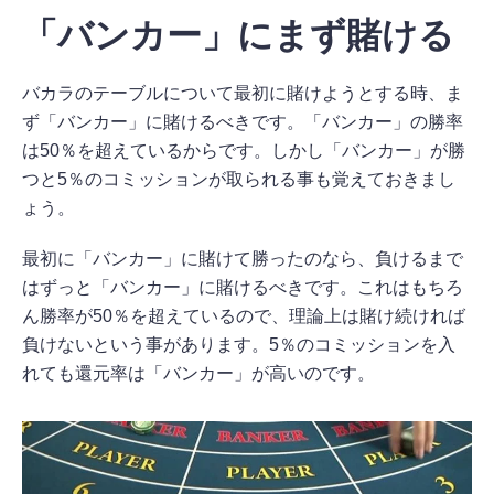
「バンカー」にまず賭ける
バカラのテーブルについて最初に賭けようとする時、ま
ず「バンカー」に賭けるべきです。「バンカー」の勝率
は50％を超えているからです。しかし「バンカー」が勝
つと5％のコミッションが取られる事も覚えておきまし
ょう。
最初に「バンカー」に賭けて勝ったのなら、負けるまで
はずっと「バンカー」に賭けるべきです。これはもちろ
ん勝率が50％を超えているので、理論上は賭け続ければ
負けないという事があります。5％のコミッションを入
れても還元率は「バンカー」が高いのです。