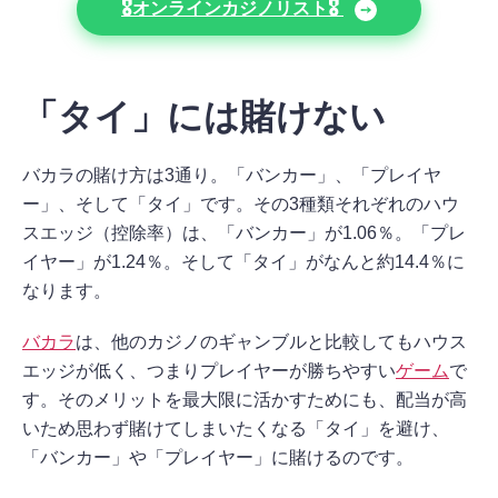
🎖️オンラインカジノリスト🎖️
「タイ」には賭けない
バカラの賭け方は3通り。「バンカー」、「プレイヤ
ー」、そして「タイ」です。その3種類それぞれのハウ
スエッジ（控除率）は、「バンカー」が1.06％。「プレ
イヤー」が1.24％。そして「タイ」がなんと約14.4％に
なります。
バカラ
は、他のカジノのギャンブルと比較してもハウス
エッジが低く、つまりプレイヤーが勝ちやすい
ゲーム
で
す。そのメリットを最大限に活かすためにも、配当が高
いため思わず賭けてしまいたくなる「タイ」を避け、
「バンカー」や「プレイヤー」に賭けるのです。