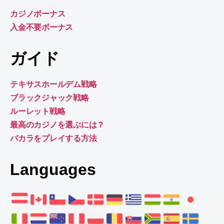
カジノボーナス
入金不要ボーナス
ガイド
テキサスホールデム戦略
ブラックジャック戦略
ルーレット戦略
最高のカジノを選ぶには？
バカラをプレイする方法
Languages