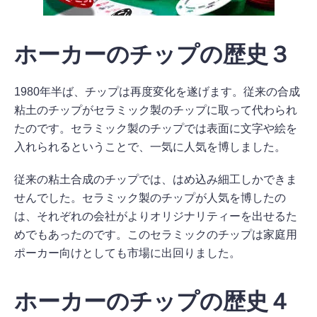
ホーカーのチップの歴史３
1980年半ば、チップは再度変化を遂げます。従来の合成
粘土のチップがセラミック製のチップに取って代わられ
たのです。セラミック製のチップでは表面に文字や絵を
入れられるということで、一気に人気を博しました。
従来の粘土合成のチップでは、はめ込み細工しかできま
せんでした。セラミック製のチップが人気を博したの
は、それぞれの会社がよりオリジナリティーを出せるた
めでもあったのです。このセラミックのチップは家庭用
ポーカー向けとしても市場に出回りました。
ホーカーのチップの歴史４