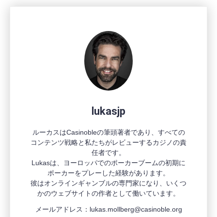
lukasjp
ルーカスはCasinobleの筆頭著者であり、すべての
コンテンツ戦略と私たちがレビューするカジノの責
任者です。
Lukasは、ヨーロッパでのポーカーブームの初期に
ポーカーをプレーした経験があります。
彼はオンラインギャンブルの専門家になり、いくつ
かのウェブサイトの作者として働いています。
メールアドレス：lukas.mollberg@casinoble.org