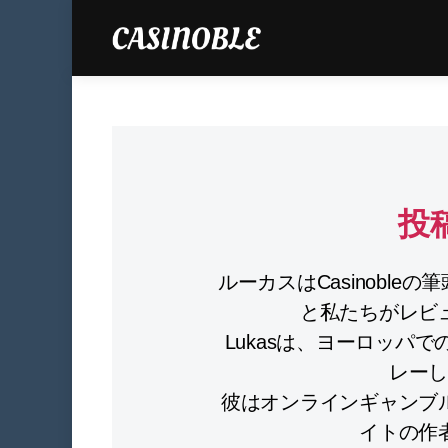
|
2025
✅
投
ルーカスはCasinobl
と私たちがレビ
Lukasは、ヨーロッパ
レー
彼はオンラインギャンブ
イトの作