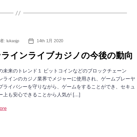
者:
lukasjp
14th 1月 2020
投
稿
ンラインライブカジノの今後の動向
日
の未来のトレンド１ ビットコインなどのブロックチェーン
ンラインのカジノ業界でメジャーに使用され、ゲームプレーヤ
プライバシーを守りながら、ゲームをすることができ、セキュ
ー上も安心できることから人気が […]
ore