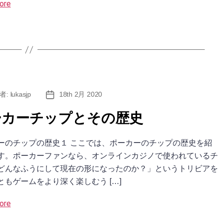
ore
者:
lukasjp
18th 2月 2020
投
稿
ーカーチップとその歴史
日
ーのチップの歴史１ ここでは、ポーカーのチップの歴史を紹
す。ポーカーファンなら、オンラインカジノで使われているチ
どんなふうにして現在の形になったのか？」というトリビアを
ともゲームをより深く楽しむう […]
ore