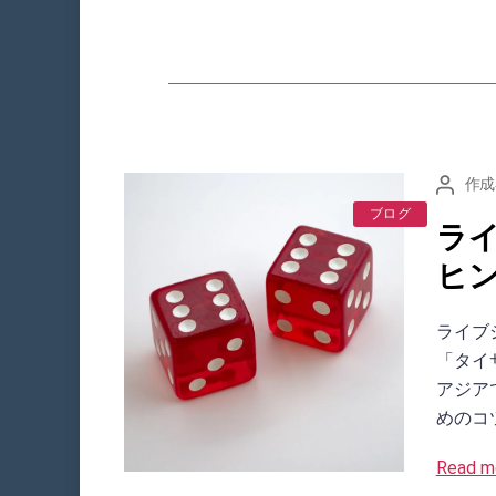
作成
投
稿
カ
ブログ
ラ
者
テ
ゴ
ヒ
リ
ー
ライブ
「タイ
アジア
めのコ
Read m