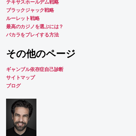
テキサスホールデム戦略
ブラックジャック戦略
ルーレット戦略
最高のカジノを選ぶには？
バカラをプレイする方法
その他のページ
ギャンブル依存症自己診断
サイトマップ
ブログ