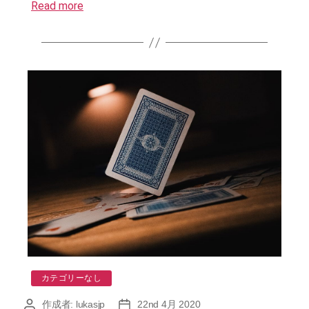
Read more
カ
カテゴリーなし
テ
ゴ
作成者:
lukasjp
22nd 4月 2020
投
投