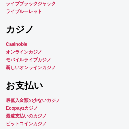
ライブブラックジャック
ライブルーレット
カジノ
Casinoble
オンラインカジノ
モバイルライブカジノ
新しいオンラインカジノ
お支払い
最低入金額の少ないカジノ
Ecopayzカジノ
最速支払いのカジノ
ビットコインカジノ