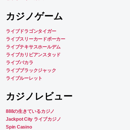
カジノゲーム
ライブドラゴンタイガー
ライブスリーカードポーカー
ライブテキサスホールデム
ライブカリビアンスタッド
ライブバカラ
ライブブラックジャック
ライブルーレット
カジノレビュー
888の生きているカジノ
Jackpot City ライブカジノ
Spin Casino