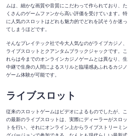
ムは、細かな画質や音質にこだわって作られており、た
くさんのゲームファンから高い評価を受けています。特
に人気のスロットはどれも魅力的でどれを試そうか迷っ
てしまうほどです。
そんなプレイテック社で今大人気なのがライブカジノ、
ライブスロットとクアンタムブラックジャックです。こ
れらは今までのオンラインカジノゲームとは異なり、生
中継で生身の人間によるスリルと臨場感あふれるカジノ
ゲーム体験が可能です。
ライブスロット
従来のスロットゲームはビデオによるものでしたが、こ
の最新のライブスロットは、実際にディーラーがスロッ
トを行い、それにオンライン上からライブストリーミン
グバージョンで参加できる、なんとも現代らしい最新式