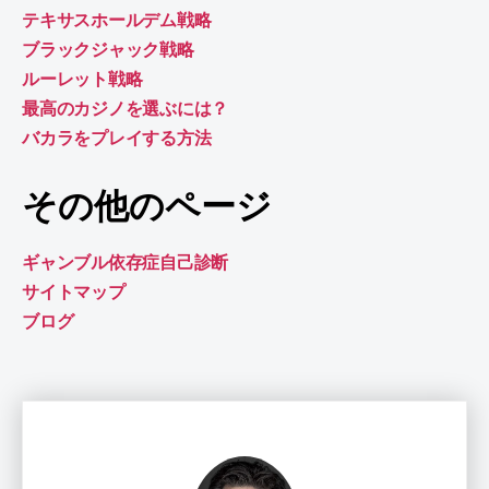
テキサスホールデム戦略
ブラックジャック戦略
ルーレット戦略
最高のカジノを選ぶには？
バカラをプレイする方法
その他のページ
ギャンブル依存症自己診断
サイトマップ
ブログ