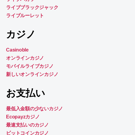
ライブブラックジャック
ライブルーレット
カジノ
Casinoble
オンラインカジノ
モバイルライブカジノ
新しいオンラインカジノ
お支払い
最低入金額の少ないカジノ
Ecopayzカジノ
最速支払いのカジノ
ビットコインカジノ