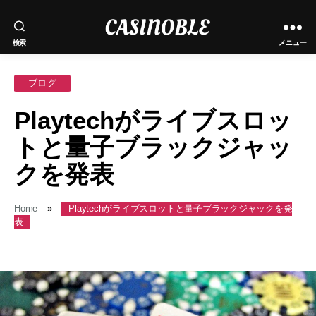
|
検索
メニュー
2025
✅
カ
ブログ
テ
ゴ
Playtechがライブスロッ
リ
ー
トと量子ブラックジャッ
クを発表
Home
»
Playtechがライブスロットと量子ブラックジャックを発
表