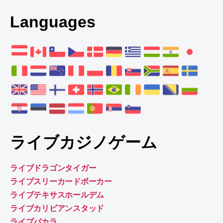
Languages
ライブカジノゲーム
ライブドラゴンタイガー
ライブスリーカードポーカー
ライブテキサスホールデム
ライブカリビアンスタッド
ライブバカラ