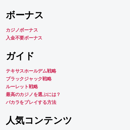
ボーナス
カジノボーナス
入金不要ボーナス
ガイド
テキサスホールデム戦略
ブラックジャック戦略
ルーレット戦略
最高のカジノを選ぶには？
バカラをプレイする方法
人気コンテンツ