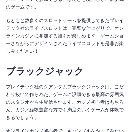
のゲームです。
もともと数多くのスロットゲームを提供してきたプレイ
テック社のライブスロットは、完璧な仕上がりで、オン
ラインカジノに参加する誰もが楽しめます。ゲームショ
ーさながらにデザインされたライブスロットを是非お楽
しみください！
ブラックジャック
プレイテック社のクアンタムブラックジャックは、こだ
わり抜いて作られた、ゲームに没頭できる最高の雰囲気
のスタジオから生配信されます。カジノ初心者はもちろ
ん、カジノ経験豊富な方でも満足のいくゲームが体験で
きるでしょう。
オンラインカジノ初心者で、ギャンブルをやってみたい