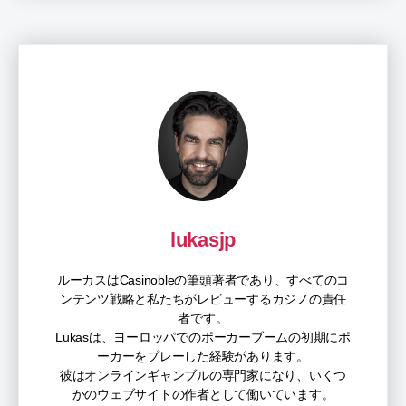
lukasjp
ルーカスはCasinobleの筆頭著者であり、すべてのコ
ンテンツ戦略と私たちがレビューするカジノの責任
者です。
Lukasは、ヨーロッパでのポーカーブームの初期にポ
ーカーをプレーした経験があります。
彼はオンラインギャンブルの専門家になり、いくつ
かのウェブサイトの作者として働いています。