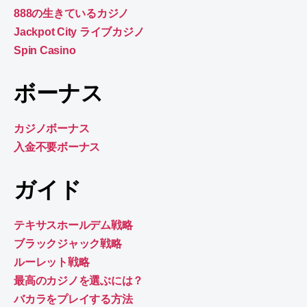
888の生きているカジノ
Jackpot City ライブカジノ
Spin Casino
ボーナス
カジノボーナス
入金不要ボーナス
ガイド
テキサスホールデム戦略
ブラックジャック戦略
ルーレット戦略
最高のカジノを選ぶには？
バカラをプレイする方法