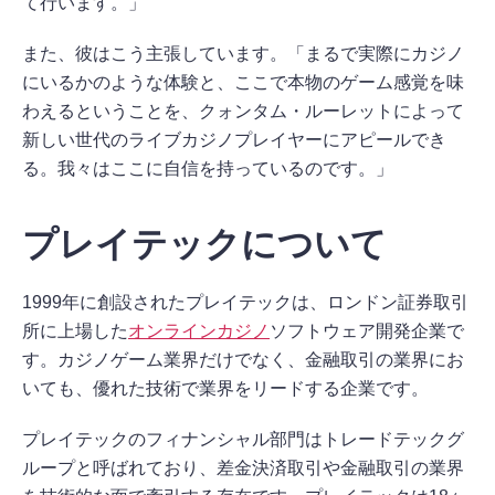
て行います。」
また、彼はこう主張しています。「まるで実際にカジノ
にいるかのような体験と、ここで本物のゲーム感覚を味
わえるということを、クォンタム・ルーレットによって
新しい世代のライブカジノプレイヤーにアピールでき
る。我々はここに自信を持っているのです。」
プレイテックについて
1999年に創設されたプレイテックは、ロンドン証券取引
所に上場した
オンラインカジノ
ソフトウェア開発企業で
す。カジノゲーム業界だけでなく、金融取引の業界にお
いても、優れた技術で業界をリードする企業です。
プレイテックのフィナンシャル部門はトレードテックグ
ループと呼ばれており、差金決済取引や金融取引の業界