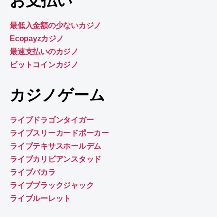
お支払い
最低入金額の少ないカジノ
Ecopayzカジノ
最速支払いのカジノ
ビットコインカジノ
カジノゲーム
ライブドラゴンタイガー
ライブスリーカードポーカー
ライブテキサスホールデム
ライブカリビアンスタッド
ライブバカラ
ライブブラックジャック
ライブルーレット