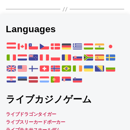
Languages
ライブカジノゲーム
ライブドラゴンタイガー
ライブスリーカードポーカー
ライブテキサスホールデム