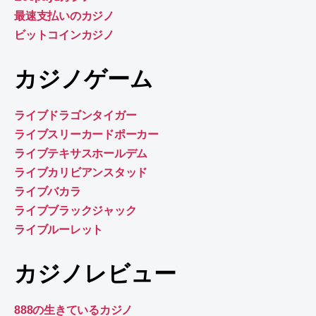
最速支払いのカジノ
ビットコインカジノ
カジノゲーム
ライブドラゴンタイガー
ライブスリーカードポーカー
ライブテキサスホールデム
ライブカリビアンスタッド
ライブバカラ
ライブブラックジャック
ライブルーレット
カジノレビュー
888の生きているカジノ