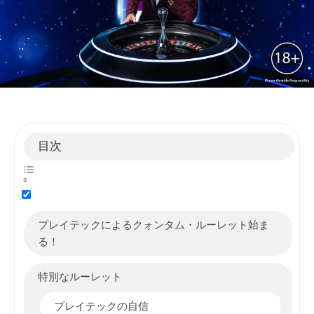
目次
プレイテックによるクォンタム・ルーレット始ま
る！
特別なルーレット
プレイテックの自信