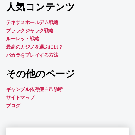
人気コンテンツ
テキサスホールデム戦略
ブラックジャック戦略
ルーレット戦略
最高のカジノを選ぶには？
バカラをプレイする方法
その他のページ
ギャンブル依存症自己診断
サイトマップ
ブログ