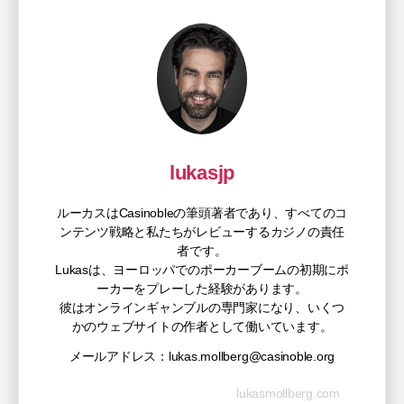
lukasjp
ルーカスはCasinobleの筆頭著者であり、すべてのコ
ンテンツ戦略と私たちがレビューするカジノの責任
者です。
Lukasは、ヨーロッパでのポーカーブームの初期にポ
ーカーをプレーした経験があります。
彼はオンラインギャンブルの専門家になり、いくつ
かのウェブサイトの作者として働いています。
メールアドレス：lukas.mollberg@casinoble.org
lukasmollberg.com