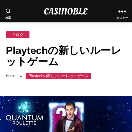
|
検索
メニュー
2025
✅
カ
ブログ
テ
ゴ
Playtechの新しいルーレ
リ
ー
ットゲーム
Home
»
Playtechの新しいルーレットゲーム