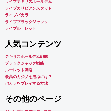
ライブテキサスホールデム
ライブカリビアンスタッド
ライブバカラ
ライブブラックジャック
ライブルーレット
人気コンテンツ
テキサスホールデム戦略
ブラックジャック戦略
ルーレット戦略
最高のカジノを選ぶには？
バカラをプレイする方法
その他のページ