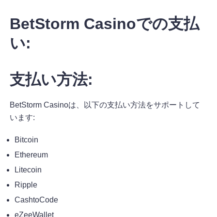
BetStorm Casinoでの支払
い:
支払い方法:
BetStorm Casinoは、以下の支払い方法をサポートして
います:
Bitcoin
Ethereum
Litecoin
Ripple
CashtoCode
eZeeWallet