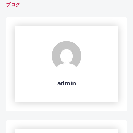
ブログ
admin