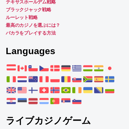
テキサスホールデム戦略
ブラックジャック戦略
ルーレット戦略
最高のカジノを選ぶには？
バカラをプレイする方法
Languages
ライブカジノゲーム