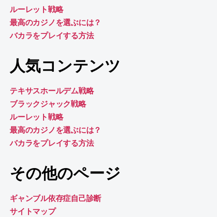
ルーレット戦略
最高のカジノを選ぶには？
バカラをプレイする方法
人気コンテンツ
テキサスホールデム戦略
ブラックジャック戦略
ルーレット戦略
最高のカジノを選ぶには？
バカラをプレイする方法
その他のページ
ギャンブル依存症自己診断
サイトマップ