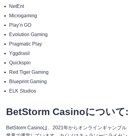
NetEnt
Microgaming
Play’n GO
Evolution Gaming
Pragmatic Play
Yggdrasil
Quickspin
Red Tiger Gaming
Blueprint Gaming
ELK Studios
BetStorm Casinoについて:
BetStorm Casinoは、2021年からオンラインギャンブル
業界で運営しています。カジノはキュラソーにライセン