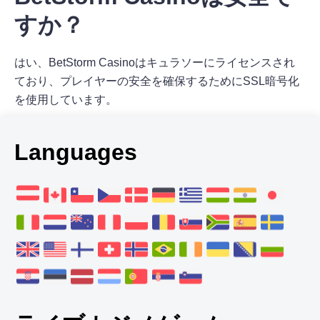
すか？
はい、BetStorm Casinoはキュラソーにライセンスされ
ており、プレイヤーの安全を確保するためにSSL暗号化
を使用しています。
Languages