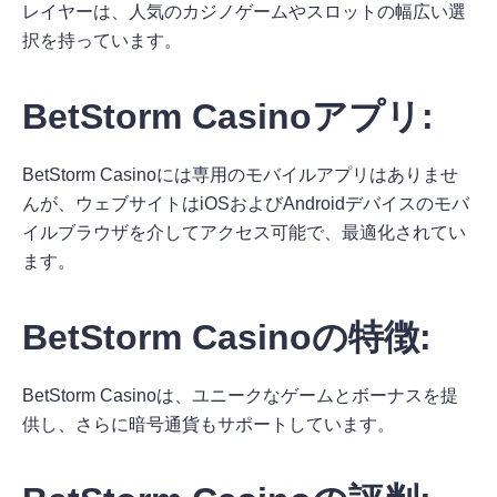
レイヤーは、人気のカジノゲームやスロットの幅広い選
択を持っています。
BetStorm Casinoアプリ:
BetStorm Casinoには専用のモバイルアプリはありませ
んが、ウェブサイトはiOSおよびAndroidデバイスのモバ
イルブラウザを介してアクセス可能で、最適化されてい
ます。
BetStorm Casinoの特徴:
BetStorm Casinoは、ユニークなゲームとボーナスを提
供し、さらに暗号通貨もサポートしています。