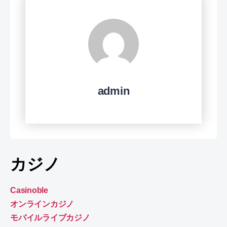
admin
カジノ
Casinoble
オンラインカジノ
モバイルライブカジノ