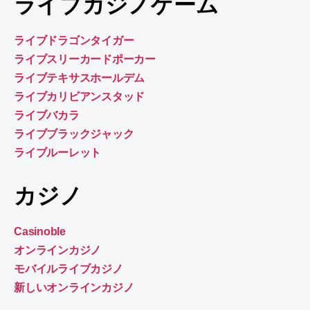
ライブカジノゲーム
ライブドラゴンタイガー
ライブスリーカードポーカー
ライブテキサスホールデム
ライブカリビアンスタッド
ライブバカラ
ライブブラックジャック
ライブルーレット
カジノ
Casinoble
オンラインカジノ
モバイルライブカジノ
新しいオンラインカジノ