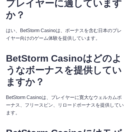
プレイヤーに適しています
か？
はい、BetStorm Casinoは、ボーナスを含む日本のプレ
イヤー向けのゲーム体験を提供しています。
BetStorm Casinoはどのよ
うなボーナスを提供してい
ますか？
BetStorm Casinoは、プレイヤーに寛大なウェルカムボ
ーナス、フリースピン、リロードボーナスを提供してい
ます。