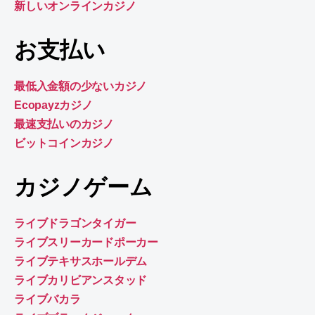
新しいオンラインカジノ
お支払い
最低入金額の少ないカジノ
Ecopayzカジノ
最速支払いのカジノ
ビットコインカジノ
カジノゲーム
ライブドラゴンタイガー
ライブスリーカードポーカー
ライブテキサスホールデム
ライブカリビアンスタッド
ライブバカラ