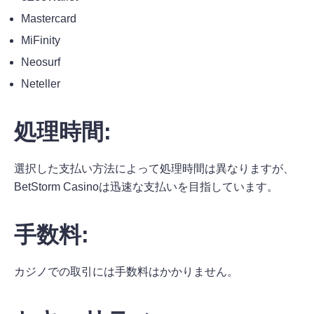
Mastercard
MiFinity
Neosurf
Neteller
処理時間:
選択した支払い方法によって処理時間は異なりますが、
BetStorm Casinoは迅速な支払いを目指しています。
手数料:
カジノでの取引には手数料はかかりません。