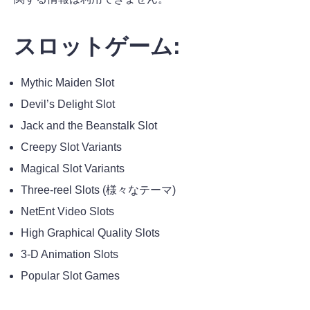
スロットゲーム:
Mythic Maiden Slot
Devil’s Delight Slot
Jack and the Beanstalk Slot
Creepy Slot Variants
Magical Slot Variants
Three-reel Slots (様々なテーマ)
NetEnt Video Slots
High Graphical Quality Slots
3-D Animation Slots
Popular Slot Games