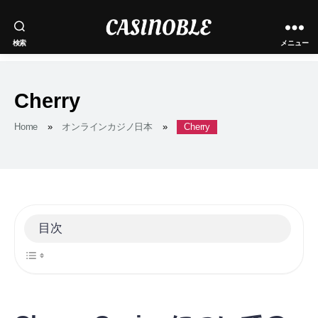
|
検索
メニュー
2025
✅
Cherry
Home
»
オンラインカジノ日本
»
Cherry
目次