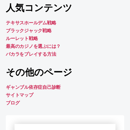
人気コンテンツ
テキサスホールデム戦略
ブラックジャック戦略
ルーレット戦略
最高のカジノを選ぶには？
バカラをプレイする方法
その他のページ
ギャンブル依存症自己診断
サイトマップ
ブログ