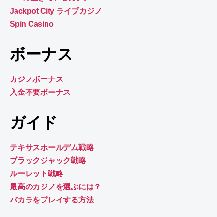
Jackpot City ライブカジノ
Spin Casino
ボーナス
カジノボーナス
入金不要ボーナス
ガイド
テキサスホールデム戦略
ブラックジャック戦略
ルーレット戦略
最高のカジノを選ぶには？
バカラをプレイする方法