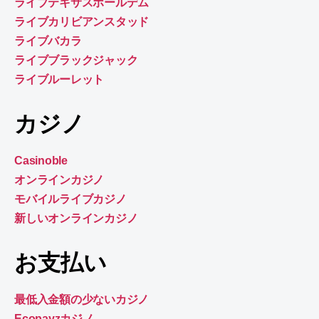
ライブテキサスホールデム
ライブカリビアンスタッド
ライブバカラ
ライブブラックジャック
ライブルーレット
カジノ
Casinoble
オンラインカジノ
モバイルライブカジノ
新しいオンラインカジノ
お支払い
最低入金額の少ないカジノ
Ecopayzカジノ