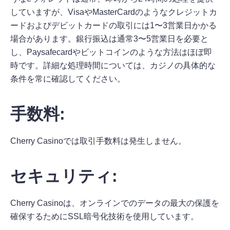
していますが、VisaやMasterCardのようなクレジットカ
ードおよびデビットカードの取引には1〜3営業日かかる
場合があります。銀行振込は通常3〜5営業日を必要と
し、Paysafecardやビットコインのような方法はほぼ即
時です。詳細な処理時間については、カジノの具体的な
条件を常に確認してください。
手数料:
Cherry Casinoでは取引手数料は発生しません。
セキュリティ:
Cherry Casinoは、オンラインでのデータの最大の保護を
確保するためにSSL暗号化技術を使用しています。