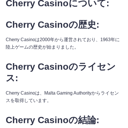
Cherry Casinoについて:
Cherry Casinoの歴史:
Cherry Casinoは2000年から運営されており、1963年に
陸上ゲームの歴史が始まりました。
Cherry Casinoのライセン
ス:
Cherry Casinoは、Malta Gaming Authorityからライセン
スを取得しています。
Cherry Casinoの結論: