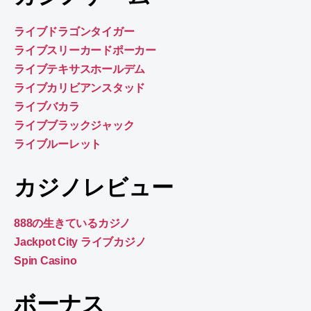
ライブドラゴンタイガー
ライブスリーカードポーカー
ライブテキサスホールデム
ライブカリビアンスタッド
ライブバカラ
ライブブラックジャック
ライブルーレット
カジノレビュー
888の生きているカジノ
Jackpot City ライブカジノ
Spin Casino
ボーナス