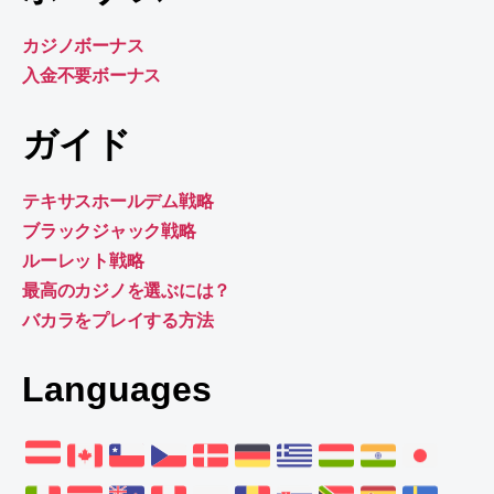
カジノボーナス
入金不要ボーナス
ガイド
テキサスホールデム戦略
ブラックジャック戦略
ルーレット戦略
最高のカジノを選ぶには？
バカラをプレイする方法
Languages