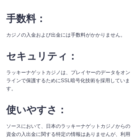
手数料：
カジノの入金および出金には手数料がかかりません。
セキュリティ：
ラッキーナゲットカジノは、プレイヤーのデータをオン
ラインで保護するためにSSL暗号化技術を採用していま
す。
使いやすさ：
ソースにおいて、日本のラッキーナゲットカジノからの
資金の入出金に関する特定の情報はありませんが、利用