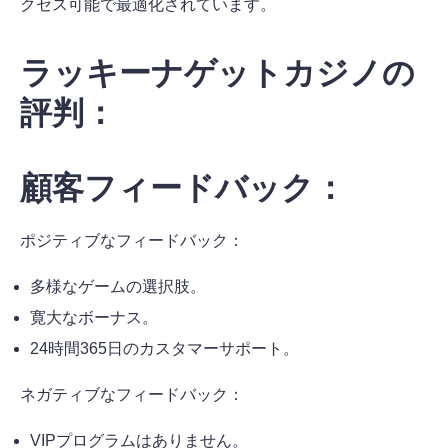
クセス可能で最適化されています。
ラッキーナゲットカジノの
評判：
顧客フィードバック：
ポジティブなフィードバック：
多様なゲームの選択肢。
寛大なボーナス。
24時間365日のカスタマーサポート。
ネガティブなフィードバック：
VIPプログラムはありません。