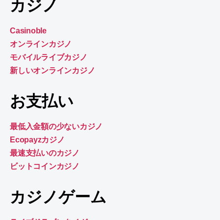
カジノ
Casinoble
オンラインカジノ
モバイルライブカジノ
新しいオンラインカジノ
お支払い
最低入金額の少ないカジノ
Ecopayzカジノ
最速支払いのカジノ
ビットコインカジノ
カジノゲーム