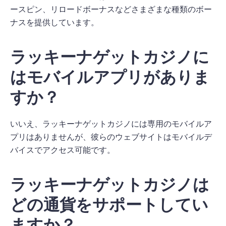
ースピン、リロードボーナスなどさまざまな種類のボー
ナスを提供しています。
ラッキーナゲットカジノに
はモバイルアプリがありま
すか？
いいえ、ラッキーナゲットカジノには専用のモバイルア
プリはありませんが、彼らのウェブサイトはモバイルデ
バイスでアクセス可能です。
ラッキーナゲットカジノは
どの通貨をサポートしてい
ますか？