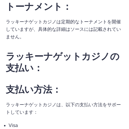
トーナメント：
ラッキーナゲットカジノは定期的なトーナメントを開催
していますが、具体的な詳細はソースには記載されてい
ません。
ラッキーナゲットカジノの
支払い：
支払い方法：
ラッキーナゲットカジノは、以下の支払い方法をサポー
トしています：
Visa