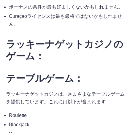
ボーナスの条件が最も好ましくないかもしれません。
Curaçaoライセンスは最も厳格ではないかもしれませ
ん。
ラッキーナゲットカジノの
ゲーム：
テーブルゲーム：
ラッキーナゲットカジノは、さまざまなテーブルゲーム
を提供しています。これには以下が含まれます：
Roulette
Blackjack