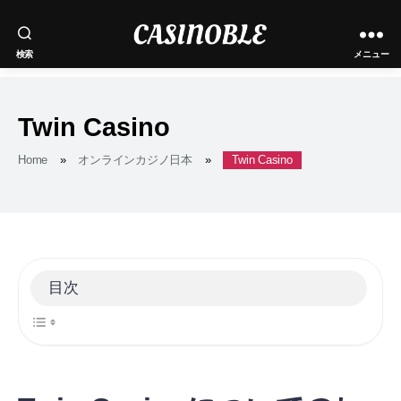
|
検索
メニュー
2025
✅
Twin Casino
Home
»
オンラインカジノ日本
»
Twin Casino
目次