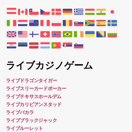
ライブカジノゲーム
ライブドラゴンタイガー
ライブスリーカードポーカー
ライブテキサスホールデム
ライブカリビアンスタッド
ライブバカラ
ライブブラックジャック
ライブルーレット