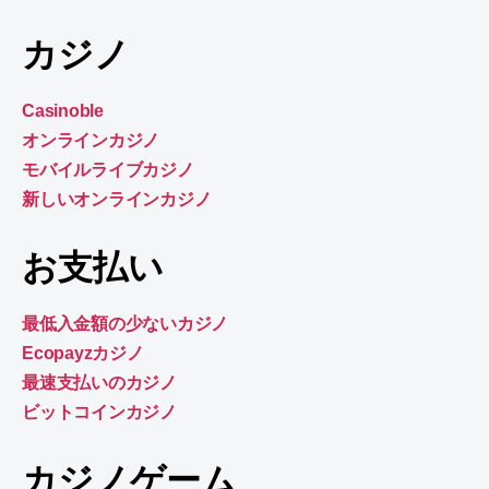
カジノ
Casinoble
オンラインカジノ
モバイルライブカジノ
新しいオンラインカジノ
お支払い
最低入金額の少ないカジノ
Ecopayzカジノ
最速支払いのカジノ
ビットコインカジノ
カジノゲーム