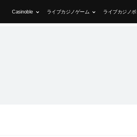
Casinoble
ライブカジノゲーム
ライブカジノボ