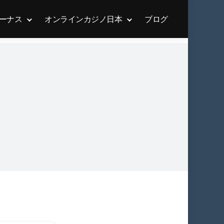
ーナス
オンラインカジノ日本
ブログ