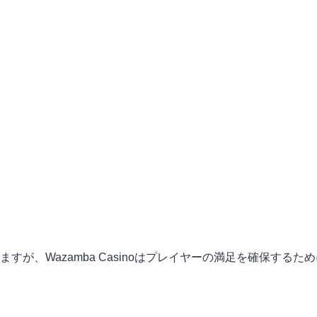
すが、Wazamba Casinoはプレイヤーの満足を確保する