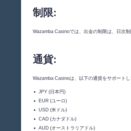
制限:
Wazamba Casinoでは、出金の制限は、日次制限が
通貨:
Wazamba Casinoは、以下の通貨をサポート
JPY (日本円)
EUR (ユーロ)
USD (米ドル)
CAD (カナダドル)
AUD (オーストラリアドル)