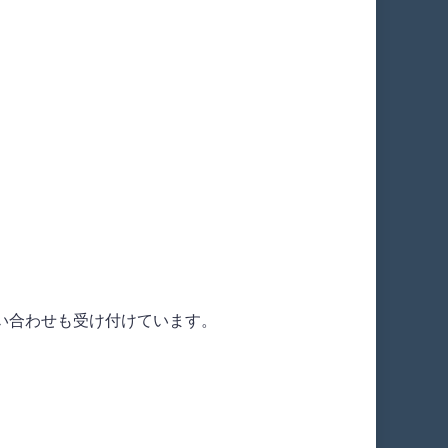
ルでの問い合わせも受け付けています。