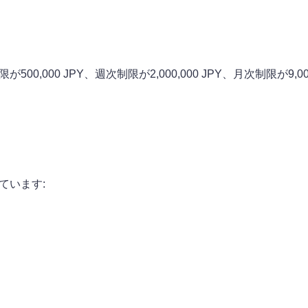
500,000 JPY、週次制限が2,000,000 JPY、月次制限が9,0
しています: