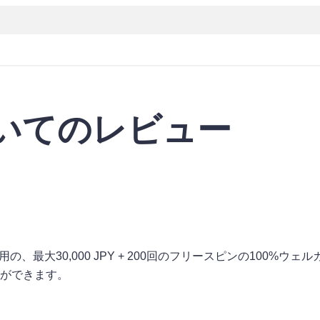
ついてのレビュー
ー専用の、最大30,000 JPY + 200回のフリースピンの100
ができます。