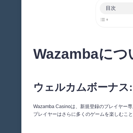
目次
Wazambaに
ウェルカムボーナス:
Wazamba Casinoは、新規登録のプレイヤ
プレイヤーはさらに多くのゲームを楽しむこと