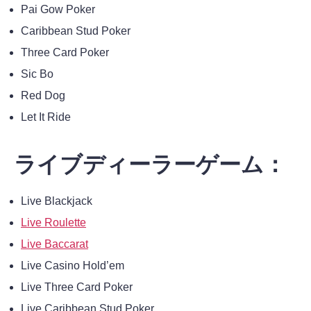
Pai Gow Poker
Caribbean Stud Poker
Three Card Poker
Sic Bo
Red Dog
Let It Ride
ライブディーラーゲーム：
Live Blackjack
Live Roulette
Live Baccarat
Live Casino Hold’em
Live Three Card Poker
Live Caribbean Stud Poker