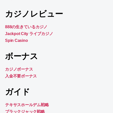
カジノレビュー
888の生きているカジノ
Jackpot City ライブカジノ
Spin Casino
ボーナス
カジノボーナス
入金不要ボーナス
ガイド
テキサスホールデム戦略
ブラックジャック戦略