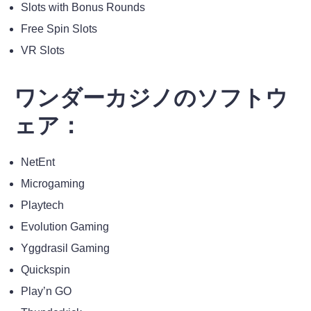
Slots with Bonus Rounds
Free Spin Slots
VR Slots
ワンダーカジノのソフトウ
ェア：
NetEnt
Microgaming
Playtech
Evolution Gaming
Yggdrasil Gaming
Quickspin
Play’n GO