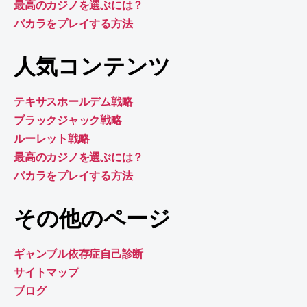
最高のカジノを選ぶには？
バカラをプレイする方法
人気コンテンツ
テキサスホールデム戦略
ブラックジャック戦略
ルーレット戦略
最高のカジノを選ぶには？
バカラをプレイする方法
その他のページ
ギャンブル依存症自己診断
サイトマップ
ブログ