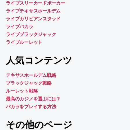
ライブスリーカードポーカー
ライブテキサスホールデム
ライブカリビアンスタッド
ライブバカラ
ライブブラックジャック
ライブルーレット
人気コンテンツ
テキサスホールデム戦略
ブラックジャック戦略
ルーレット戦略
最高のカジノを選ぶには？
バカラをプレイする方法
その他のページ