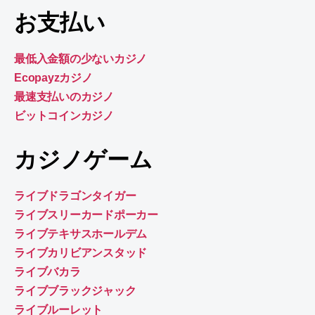
お支払い
最低入金額の少ないカジノ
Ecopayzカジノ
最速支払いのカジノ
ビットコインカジノ
カジノゲーム
ライブドラゴンタイガー
ライブスリーカードポーカー
ライブテキサスホールデム
ライブカリビアンスタッド
ライブバカラ
ライブブラックジャック
ライブルーレット