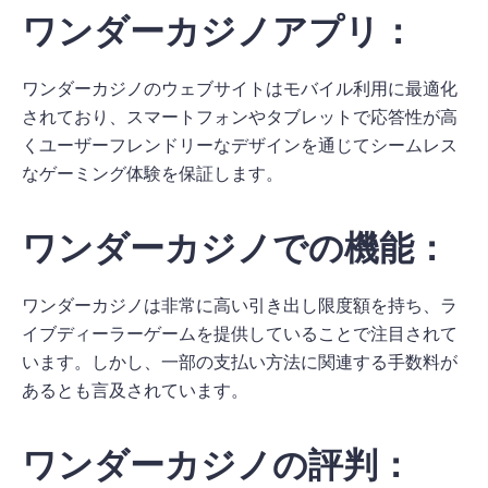
ワンダーカジノアプリ：
ワンダーカジノのウェブサイトはモバイル利用に最適化
されており、スマートフォンやタブレットで応答性が高
くユーザーフレンドリーなデザインを通じてシームレス
なゲーミング体験を保証します。
ワンダーカジノでの機能：
ワンダーカジノは非常に高い引き出し限度額を持ち、ラ
イブディーラーゲームを提供していることで注目されて
います。しかし、一部の支払い方法に関連する手数料が
あるとも言及されています。
ワンダーカジノの評判：