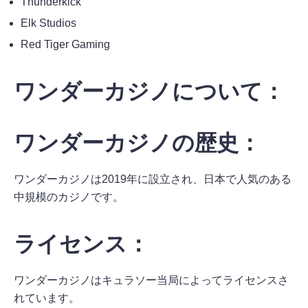
Thunderkick
Elk Studios
Red Tiger Gaming
ワンダーカジノについて：
ワンダーカジノの歴史：
ワンダーカジノは2019年に設立され、日本で人気のある
中規模のカジノです。
ライセンス：
ワンダーカジノはキュラソー当局によってライセンスさ
れています。