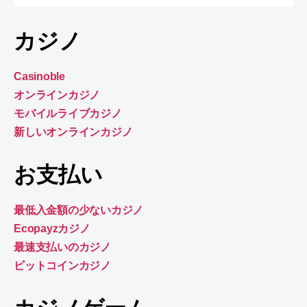
カジノ
Casinoble
オンラインカジノ
モバイルライブカジノ
新しいオンラインカジノ
お支払い
最低入金額の少ないカジノ
Ecopayzカジノ
最速支払いのカジノ
ビットコインカジノ