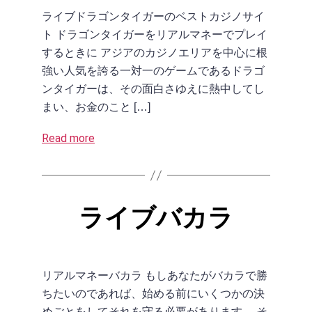
ライブドラゴンタイガーのベストカジノサイ
ト ドラゴンタイガーをリアルマネーでプレイ
するときに アジアのカジノエリアを中心に根
強い人気を誇る一対一のゲームであるドラゴ
ンタイガーは、その面白さゆえに熱中してし
まい、お金のこと […]
Read more
ライブバカラ
リアルマネーバカラ もしあなたがバカラで勝
ちたいのであれば、始める前にいくつかの決
めごとをしてそれを守る必要があります。 そ