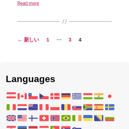
Read more
…
投
←
新しい
1
3
4
稿
の
ペ
Languages
ー
ジ
送
り