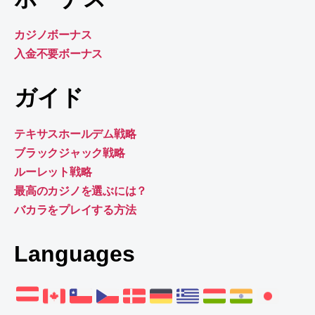
カジノボーナス
入金不要ボーナス
ガイド
テキサスホールデム戦略
ブラックジャック戦略
ルーレット戦略
最高のカジノを選ぶには？
バカラをプレイする方法
Languages