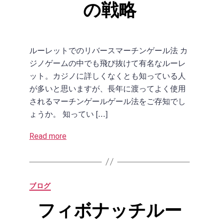
の戦略
ルーレットでのリバースマーチンゲール法 カ
ジノゲームの中でも飛び抜けて有名なルーレ
ット。カジノに詳しくなくとも知っている人
が多いと思いますが、長年に渡ってよく使用
されるマーチンゲールゲール法をご存知でし
ょうか。 知ってい […]
Read more
カ
ブログ
テ
ゴ
フィボナッチルー
リ