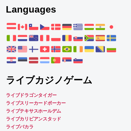
ペ
Languages
ー
ジ
送
り
ライブカジノゲーム
ライブドラゴンタイガー
ライブスリーカードポーカー
ライブテキサスホールデム
ライブカリビアンスタッド
ライブバカラ