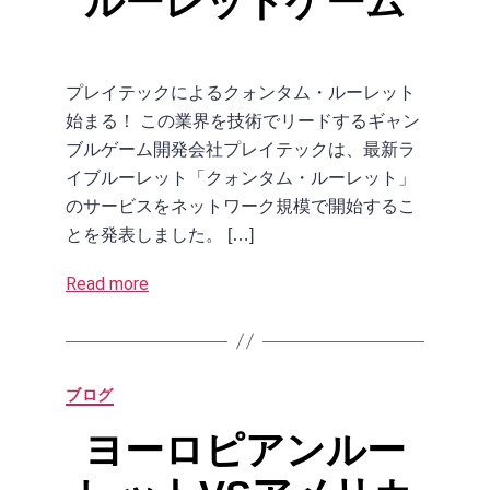
ルーレットゲーム
プレイテックによるクォンタム・ルーレット
始まる！ この業界を技術でリードするギャン
ブルゲーム開発会社プレイテックは、最新ラ
イブルーレット「クォンタム・ルーレット」
のサービスをネットワーク規模で開始するこ
とを発表しました。 […]
Read more
カ
ブログ
テ
ゴ
ヨーロピアンルー
リ
ー