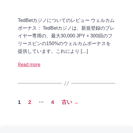
TedBetカジノについてのレビュー ウェルカム
ボーナス： TedBetカジノは、新規登録のプレ
イヤー専用の、最大30,000 JPY + 300回のフ
リースピンの150%のウェルカムボーナスを
提供しています。これにより […]
Read more
…
投
1
2
4
古い
→
稿
の