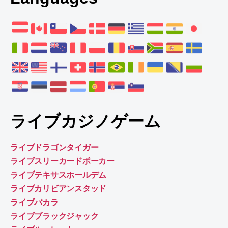
ライブカジノゲーム
ライブドラゴンタイガー
ライブスリーカードポーカー
ライブテキサスホールデム
ライブカリビアンスタッド
ライブバカラ
ライブブラックジャック