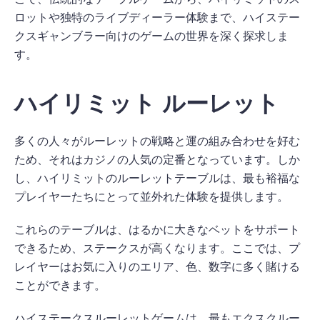
ロットや独特のライブディーラー体験まで、ハイステー
クスギャンブラー向けのゲームの世界を深く探求しま
す。
ハイリミット ルーレット
多くの人々がルーレットの戦略と運の組み合わせを好む
ため、それはカジノの人気の定番となっています。しか
し、ハイリミットのルーレットテーブルは、最も裕福な
プレイヤーたちにとって並外れた体験を提供します。
これらのテーブルは、はるかに大きなベットをサポート
できるため、ステークスが高くなります。ここでは、プ
レイヤーはお気に入りのエリア、色、数字に多く賭ける
ことができます。
ハイステークスルーレットゲームは、最もエクスクルー