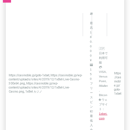
🎁
最
高
1
8
0.
0
🇯🇵
0
日本で
0
利用可
¥
能
🎰
💳
1
VISA,
https
5
https://casinoble.jp/goto-1xbet, https://casinoble.jp/wp-
Venus
://cas
0
content/uploads/sites/4/2019/12/1xBet-Live-Casino-
Point,
inobl
300x64.png, https://casinoble.jp/wp-
フ
e.jp/
iWallet
content/uploads/sites/4/2019/12/1xBet-Live-
リ
goto-
,
Casino.png, 1xBet カジノ
ー
1xbet
Bitcon
ス
🌐 ウェ
ピ
ブサイ
ン
ト：
💴
1xbet.
最
com
低
入
金