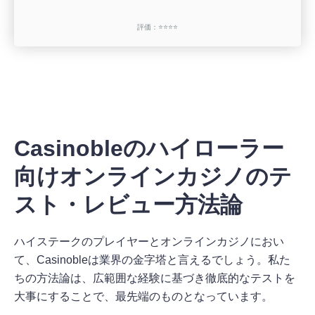
評価：⭐⭐⭐⭐
Casinobleのハイローラー
向けオンラインカジノのテ
スト・レビュー方法論
ハイステークのプレイヤーとオンラインカジノにおい
て、Casinobleは業界の金字塔と言えるでしょう。私た
ちの方法論は、広範囲な経験に基づき徹底的なテストを
大事にすることで、最先端のものとなっています。