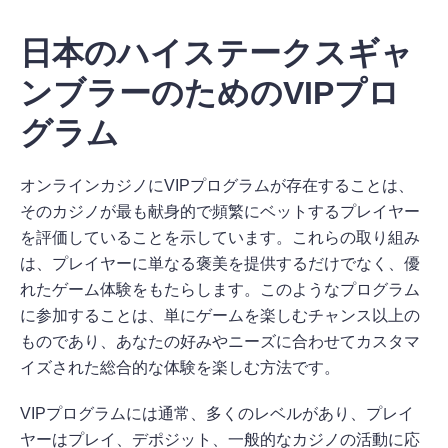
日本のハイステークスギャ
ンブラーのためのVIPプロ
グラム
オンラインカジノにVIPプログラムが存在することは、
そのカジノが最も献身的で頻繁にベットするプレイヤー
を評価していることを示しています。これらの取り組み
は、プレイヤーに単なる褒美を提供するだけでなく、優
れたゲーム体験をもたらします。このようなプログラム
に参加することは、単にゲームを楽しむチャンス以上の
ものであり、あなたの好みやニーズに合わせてカスタマ
イズされた総合的な体験を楽しむ方法です。
VIPプログラムには通常、多くのレベルがあり、プレイ
ヤーはプレイ、デポジット、一般的なカジノの活動に応