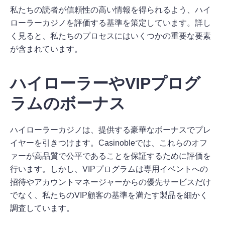
私たちの読者が信頼性の高い情報を得られるよう、ハイ
ローラーカジノを評価する基準を策定しています。詳し
く見ると、私たちのプロセスにはいくつかの重要な要素
が含まれています。
ハイローラーやVIPプログ
ラムのボーナス
ハイローラーカジノは、提供する豪華なボーナスでプレ
イヤーを引きつけます。Casinobleでは、これらのオフ
ァーが高品質で公平であることを保証するために評価を
行います。しかし、VIPプログラムは専用イベントへの
招待やアカウントマネージャーからの優先サービスだけ
でなく、私たちのVIP顧客の基準を満たす製品を細かく
調査しています。