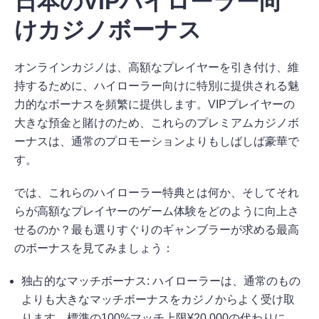
日本のVIPハイローラー向
けカジノボーナス
オンラインカジノは、高額なプレイヤーを引き付け、維
持するために、ハイローラー向けに特別に提供される魅
力的なボーナスを頻繁に提供します。VIPプレイヤーの
大きな預金と賭けのため、これらのプレミアムカジノボ
ーナスは、通常のプロモーションよりもしばしば豪華で
す。
では、これらのハイローラー特典とは何か、そしてそれ
らが高額なプレイヤーのゲーム体験をどのように向上さ
せるのか？最も選りすぐりのギャンブラーが求める最高
のボーナスを見てみましょう：
独占的なマッチボーナス: ハイローラーは、通常のもの
よりも大きなマッチボーナスをカジノからよく受け取
ります。標準の100%マッチ上限¥20,000の代わりに、