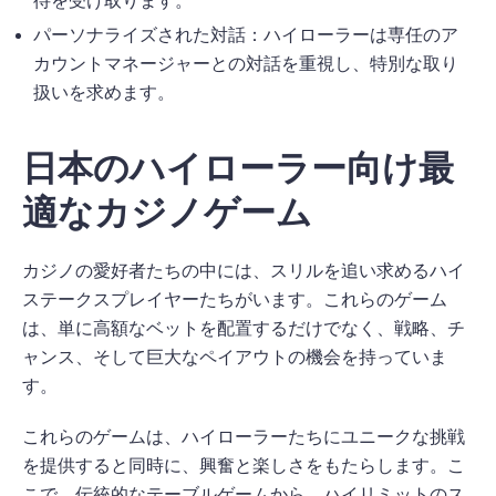
待を受け取ります。
パーソナライズされた対話：ハイローラーは専任のア
カウントマネージャーとの対話を重視し、特別な取り
扱いを求めます。
日本のハイローラー向け最
適なカジノゲーム
カジノの愛好者たちの中には、スリルを追い求めるハイ
ステークスプレイヤーたちがいます。これらのゲーム
は、単に高額なベットを配置するだけでなく、戦略、チ
ャンス、そして巨大なペイアウトの機会を持っていま
す。
これらのゲームは、ハイローラーたちにユニークな挑戦
を提供すると同時に、興奮と楽しさをもたらします。こ
こで、伝統的なテーブルゲームから、ハイリミットのス