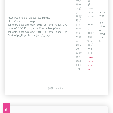
10フ
能
リー
💳
スピ
VISA,
ン
Venu
https
://ca
🎁 新
sPoin
https://casinoble.jp/goto-royalpanda,
sino
規プ
t,
https://casinoble.jp/wp-
ble.j
レイ
iWalle
content/uploads/sites/4/2019/05/Royal-Panda-Live-
p/got
Casino-300x112.jpg, https://casinoble.jp/wp-
ヤー
t,
o-
content/uploads/sites/4/2019/05/Royal-Panda-Live-
さま
ecoP
royal
Casino.jpg, Royal Panda ライブカジノ
全員
ayz
pand
に
🌐 ウ
a
15,0
ェブ
00円
サイ
💴 最
ト：
低入
Royal
金額
pand
1,00
a.co
0円
m
評価：⭐⭐⭐⭐⭐
6