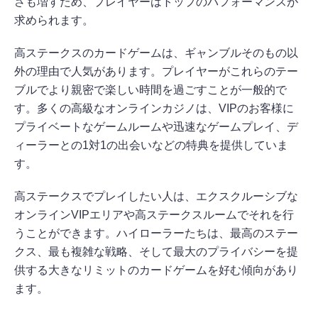
さも増すため、プレイヤーはトップのパフォーマンスが
求められます。
高ステークスのカードゲームは、ギャンブルそのもの以
外の理由で人気があります。プレイヤーがこれらのテー
ブルでより親密で楽しい時間を過ごすことが一般的で
す。多くの高級なオンラインカジノは、VIPのお客様に
プライベートなゲームルームや迅速なゲームプレイ、デ
ィーラーとの1対1の出会いなどの特典を提供していま
す。
高ステークスでプレイしたい人は、エクスクルーシブな
オンラインVIPエリアや高ステークスルームでそれを行
うことができます。ハイローラーたちは、最高のステー
クス、最も複雑な戦略、そして最大のプライバシーを提
供する大きなリミットのカードゲームを好む傾向があり
ます。