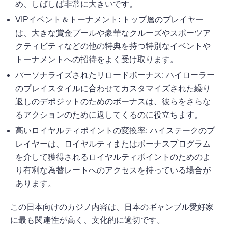
め、しばしば非常に大きいです。
VIPイベント＆トーナメント: トップ層のプレイヤー
は、大きな賞金プールや豪華なクルーズやスポーツア
クティビティなどの他の特典を持つ特別なイベントや
トーナメントへの招待をよく受け取ります。
パーソナライズされたリロードボーナス: ハイローラー
のプレイスタイルに合わせてカスタマイズされた繰り
返しのデポジットのためのボーナスは、彼らをさらな
るアクションのために返してくるのに役立ちます。
高いロイヤルティポイントの変換率: ハイステークのプ
レイヤーは、ロイヤルティまたはボーナスプログラム
を介して獲得されるロイヤルティポイントのためのよ
り有利な為替レートへのアクセスを持っている場合が
あります。
この日本向けのカジノ内容は、日本のギャンブル愛好家
に最も関連性が高く、文化的に適切です。