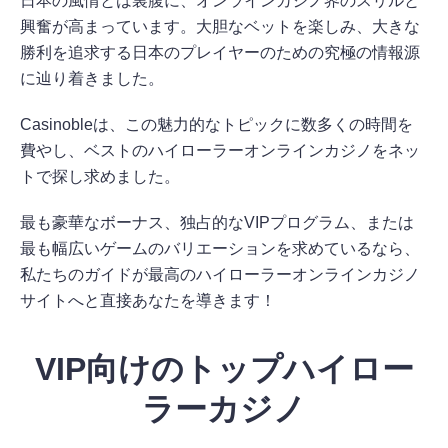
日本の風情とは裏腹に、オンラインカジノ界のスリルと
興奮が高まっています。大胆なベットを楽しみ、大きな
勝利を追求する日本のプレイヤーのための究極の情報源
に辿り着きました。
Casinobleは、この魅力的なトピックに数多くの時間を
費やし、ベストのハイローラーオンラインカジノをネッ
トで探し求めました。
最も豪華なボーナス、独占的なVIPプログラム、または
最も幅広いゲームのバリエーションを求めているなら、
私たちのガイドが最高のハイローラーオンラインカジノ
サイトへと直接あなたを導きます！
VIP向けのトップハイロー
ラーカジノ