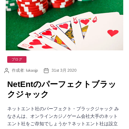
カ
ブログ
テ
ゴ
作成者:
lukasjp
31st 3月 2020
投
投
リ
稿
稿
ー
NetEntのパーフェクトブラッ
者
日
クジャック
ネットエント社のパーフェクト・ブラックジャック み
なさんは、オンラインカジノゲーム会社大手のネット
エント社をご存知でしょうか？ネットエント社は設立