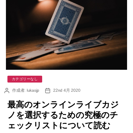
カ
カテゴリーなし
テ
ゴ
作成者:
lukasjp
22nd 4月 2020
投
投
リ
稿
稿
ー
最高のオンラインライブカジ
者
日
ノを選択するための究極のチ
ェックリストについて読む