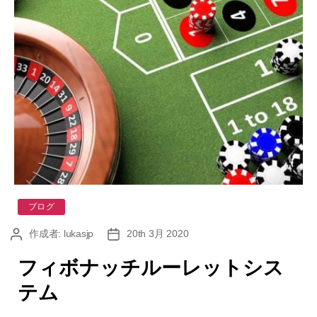
カ
ブログ
テ
ゴ
作成者:
lukasjp
20th 3月 2020
投
投
リ
稿
稿
ー
フィボナッチルーレットシス
者
日
テム