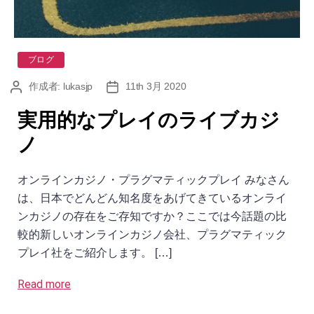
カ
ブログ
テ
ゴ
作成者:
lukasjp
11th 3月 2020
投
投
リ
稿
稿
ー
実用的なプレイのライブカジ
者
日
ノ
オンラインカジノ・プラグマティックプレイ みなさん
は、日本でどんどん知名度をあげてきているオンライ
ンカジノの存在をご存知ですか？ここでは今話題の比
較的新しいオンラインカジノ会社、プラグマティック
プレイ社をご紹介します。 […]
Read more