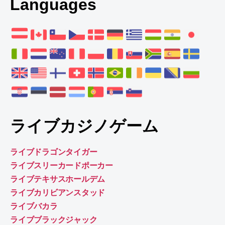
Languages
ペ
ー
ジ
送
り
ライブカジノゲーム
ライブドラゴンタイガー
ライブスリーカードポーカー
ライブテキサスホールデム
ライブカリビアンスタッド
ライブバカラ
ライブブラックジャック