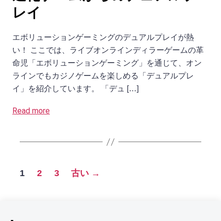
レイ
エボリューションゲーミングのデュアルプレイが熱
い！ ここでは、ライブオンラインディラーゲームの革
命児「エボリューションゲーミング」を通じて、オン
ラインでもカジノゲームを楽しめる「デュアルプレ
イ」を紹介しています。 「デュ […]
Read more
投
1
2
3
古い
→
稿
の