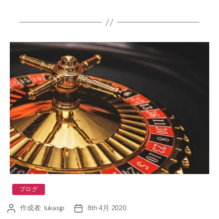
カ
ブログ
テ
ゴ
作成者:
lukasjp
8th 4月 2020
投
投
リ
稿
稿