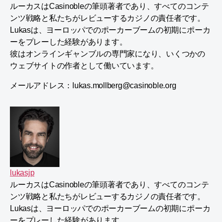
ルーカスはCasinobleの筆頭著者であり、すべてのコンテ
ンツ戦略と私たちがレビューするカジノの責任者です。
Lukasは、ヨーロッパでのポーカーブームの初期にポーカ
ーをプレーした経験があります。
彼はオンラインギャンブルの専門家になり、いくつかの
ウェブサイトの作者として働いています。
メールアドレス：lukas.mollberg@casinoble.org
lukasjp
ルーカスはCasinobleの筆頭著者であり、すべてのコンテ
ンツ戦略と私たちがレビューするカジノの責任者です。
Lukasは、ヨーロッパでのポーカーブームの初期にポーカ
ーをプレーした経験があります。