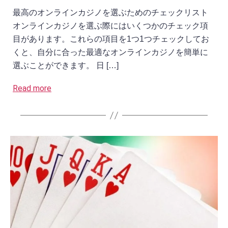
最高のオンラインカジノを選ぶためのチェックリスト
オンラインカジノを選ぶ際にはいくつかのチェック項
目があります。これらの項目を1つ1つチェックしてお
くと、自分に合った最適なオンラインカジノを簡単に
選ぶことができます。 日 […]
Read more