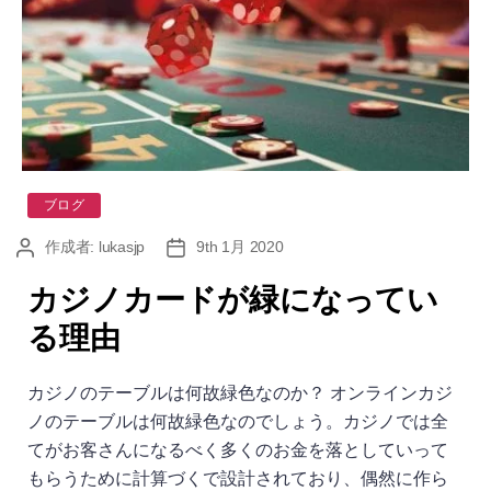
カ
ブログ
テ
ゴ
作成者:
lukasjp
9th 1月 2020
投
投
リ
稿
稿
ー
カジノカードが緑になってい
者
日
る理由
カジノのテーブルは何故緑色なのか？ オンラインカジ
ノのテーブルは何故緑色なのでしょう。カジノでは全
てがお客さんになるべく多くのお金を落としていって
もらうために計算づくで設計されており、偶然に作ら