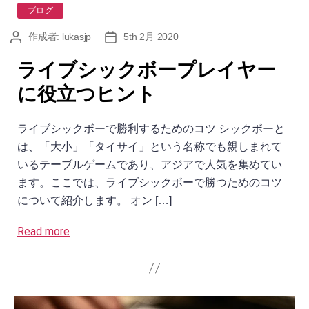
カ
ブログ
テ
ゴ
作成者:
lukasjp
5th 2月 2020
投
投
リ
稿
稿
ー
ライブシックボープレイヤー
者
日
に役立つヒント
ライブシックボーで勝利するためのコツ シックボーと
は、「大小」「タイサイ」という名称でも親しまれて
いるテーブルゲームであり、アジアで人気を集めてい
ます。ここでは、ライブシックボーで勝つためのコツ
について紹介します。 オン […]
Read more