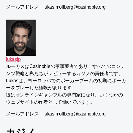
メールアドレス：lukas.mollberg@casinoble.org
lukasjp
ルーカスはCasinobleの筆頭著者であり、すべてのコンテ
ンツ戦略と私たちがレビューするカジノの責任者です。
Lukasは、ヨーロッパでのポーカーブームの初期にポーカ
ーをプレーした経験があります。
彼はオンラインギャンブルの専門家になり、いくつかの
ウェブサイトの作者として働いています。
メールアドレス：lukas.mollberg@casinoble.org
カジノ