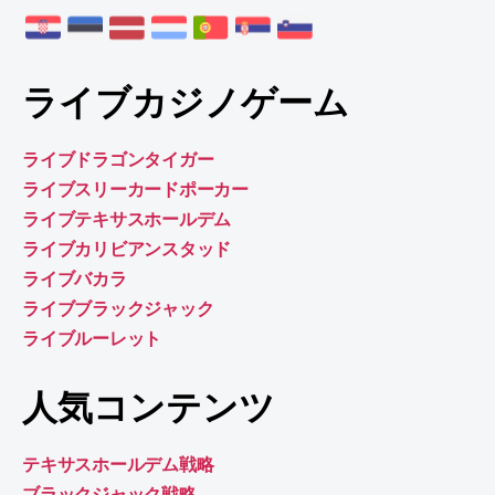
ライブカジノゲーム
ライブドラゴンタイガー
ライブスリーカードポーカー
ライブテキサスホールデム
ライブカリビアンスタッド
ライブバカラ
ライブブラックジャック
ライブルーレット
人気コンテンツ
テキサスホールデム戦略
ブラックジャック戦略