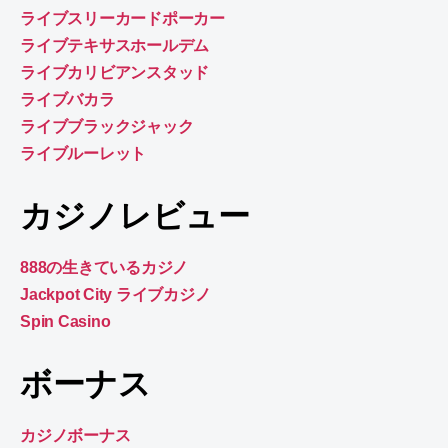
ライブスリーカードポーカー
ライブテキサスホールデム
ライブカリビアンスタッド
ライブバカラ
ライブブラックジャック
ライブルーレット
カジノレビュー
888の生きているカジノ
Jackpot City ライブカジノ
Spin Casino
ボーナス
カジノボーナス