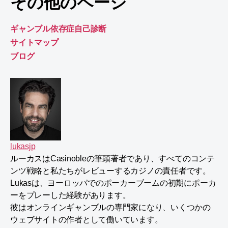
その他のページ
ギャンブル依存症自己診断
サイトマップ
ブログ
lukasjp
ルーカスはCasinobleの筆頭著者であり、すべてのコンテ
ンツ戦略と私たちがレビューするカジノの責任者です。
Lukasは、ヨーロッパでのポーカーブームの初期にポーカ
ーをプレーした経験があります。
彼はオンラインギャンブルの専門家になり、いくつかの
ウェブサイトの作者として働いています。