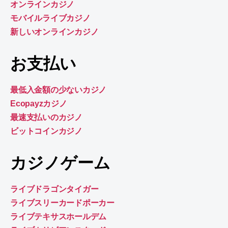
オンラインカジノ
モバイルライブカジノ
新しいオンラインカジノ
お支払い
最低入金額の少ないカジノ
Ecopayzカジノ
最速支払いのカジノ
ビットコインカジノ
カジノゲーム
ライブドラゴンタイガー
ライブスリーカードポーカー
ライブテキサスホールデム