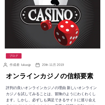
カ
ブログ
テ
ゴ
作成者:
lukasjp
20th 11月 2019
投
投
リ
稿
稿
ー
オンラインカジノの信頼要素
者
日
評判の良いオンラインカジノの理由 新しいオンライン
カジノを試してみることは、冒険のようにわくわくし
ます。しかし、必ずしも満足できるサイトに巡り会え